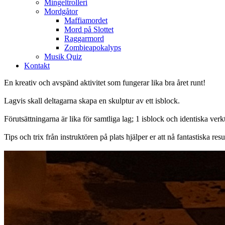
Mingeltrolleri
Mordgåtor
Maffiamordet
Mord på Slottet
Raggarmord
Zombieapokalyps
Musik Quiz
Kontakt
En kreativ och avspänd aktivitet som fungerar lika bra året runt!
Lagvis skall deltagarna skapa en skulptur av ett isblock.
Förutsättningarna är lika för samtliga lag; 1 isblock och identiska verk
Tips och trix från instruktören på plats hjälper er att nå fantastiska resul