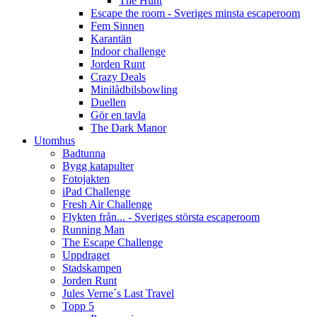
The Hunt
Escape the room - Sveriges minsta escaperoom
Fem Sinnen
Karantän
Indoor challenge
Jorden Runt
Crazy Deals
Minilådbilsbowling
Duellen
Gör en tavla
The Dark Manor
Utomhus
Badtunna
Bygg katapulter
Fotojakten
iPad Challenge
Fresh Air Challenge
Flykten från... - Sveriges största escaperoom
Running Man
The Escape Challenge
Uppdraget
Stadskampen
Jorden Runt
Jules Verne´s Last Travel
Topp 5