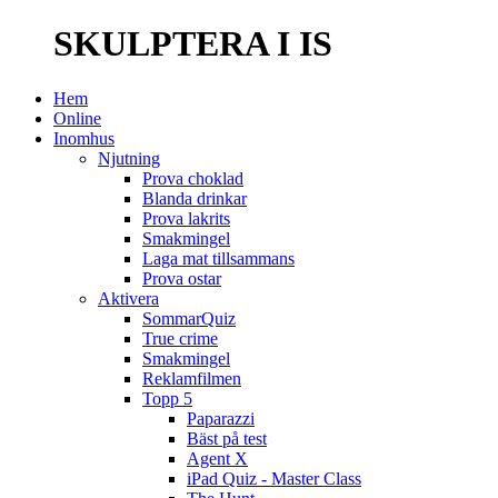
SKULPTERA I IS
Hem
Online
Inomhus
Njutning
Prova choklad
Blanda drinkar
Prova lakrits
Smakmingel
Laga mat tillsammans
Prova ostar
Aktivera
SommarQuiz
True crime
Smakmingel
Reklamfilmen
Topp 5
Paparazzi
Bäst på test
Agent X
iPad Quiz - Master Class