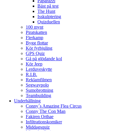
Paparazzi
Bäst på test
The Hunt
Isskulptering
Quizduellen
100 mynt
Piratskatten
Flerkamp
Bygg flottar
Kör fyrhjuling
GPS Quiz
Gå på glödande kol
Kör Jeep
Lerduveskytte
R.I.B.
Reklamfilmen
Segwaypolo
Sumobrottning
Teambuilding
Underhållning
Conny´s Amazing Flea Circus
Conny The Con Man
Fakiren Orthae
Infiltrationskomiker
Middagsquiz